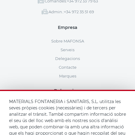
Comandes:
+34 972 33 79 63
Admin.:
+34 972 35 51 69
Empresa
Sobre MAFONSA
Serveis
Delegacions
Contacte
Marques
Delegacions
MATERIALS FONTANERIA i SANITARIS, S.L. utilitza les
seves pròpies cookies (necessàries) i de tercers per
analitzar el trànsit. També compartim informació sobre
el seu ús del lloc web amb els nostres socis d'anàlisi
Si tens qualsevol dubte, no dubtis a seleccionar la teva botiga més
web, que poden combinar-la amb una altra informació
propera i contactar amb nosaltres.
que els hagi proporcionat o que hagin recopilat del seu