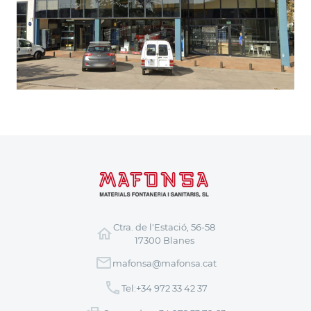
Ctra. de l'Estació, 56-58
17300 Blanes
mafonsa@mafonsa.cat
Tel:
+34 972 33 42 37