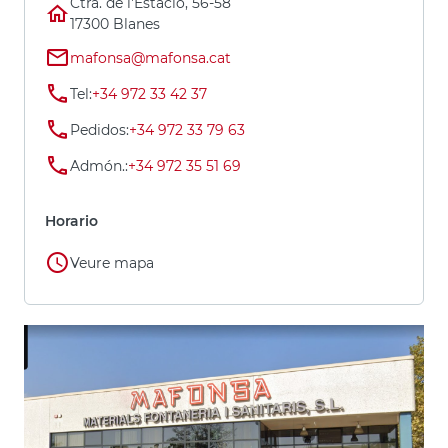
Ctra. de l'Estació, 56-58
17300 Blanes
mafonsa@mafonsa.cat
Tel:
+34 972 33 42 37
Pedidos:
+34 972 33 79 63
Admón.:
+34 972 35 51 69
Horario
Veure mapa