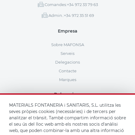
Comandes:
+34 972 33 79 63
Admin.:
+34 972 35 51 69
Empresa
Sobre MAFONSA
Serveis
Delegacions
Contacte
Marques
Delegacions
MATERIALS FONTANERIA i SANITARIS, S.L. utilitza les
seves pròpies cookies (necessàries) i de tercers per
analitzar el trànsit. També compartim informació sobre
el seu ús del lloc web amb els nostres socis d'anàlisi
Si tens qualsevol dubte, no dubtis a seleccionar la teva botiga més
web, que poden combinar-la amb una altra informació
propera i contactar amb nosaltres.