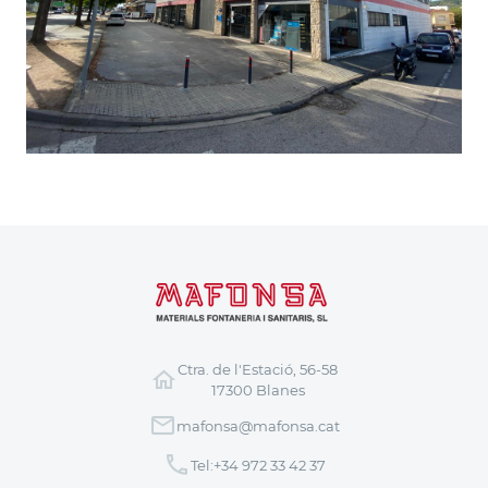
Ctra. de l'Estació, 56-58
17300 Blanes
mafonsa@mafonsa.cat
Tel:
+34 972 33 42 37